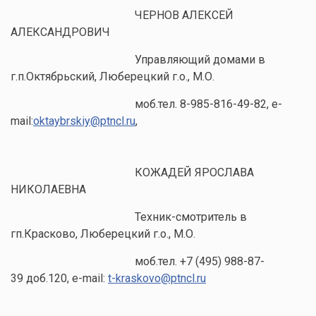
ЧЕРНОВ АЛЕКСЕЙ
АЛЕКСАНДРОВИЧ
Управляющий домами в
г.п.Октябрьский, Люберецкий г.о., М.О.
моб.тел. 8-985-816-49-82, e-
mail:
oktaybrskiy@ptncl.ru
,
КОЖАДЕЙ ЯРОСЛАВА
НИКОЛАЕВНА
Техник-смотритель в
гп.Красково, Люберецкий г.о., М.О.
моб.тел. +7 (495) 988-87-
39 доб.120, e-mail:
t-kraskovo@ptncl.ru