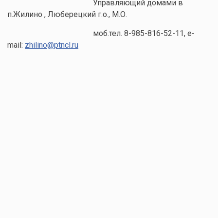
Управляющий домами в
п.Жилино , Люберецкий г.о., М.О.
моб.тел. 8-985-816-52-11, e-
mail:
zhilino@ptncl.ru