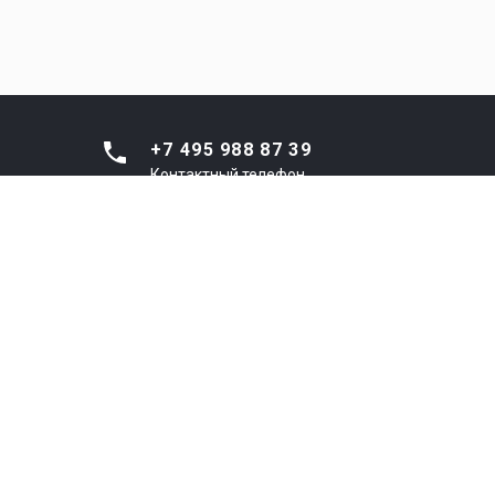
+7 495 988 87 39
Контактный телефон
8 800 301 44 33
Диспетчерская (ЕДС
г.о.Люберцы)
info@ptncl.ru
Email