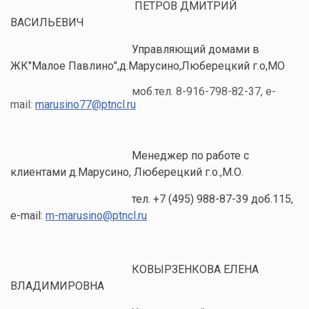
ПЕТРОВ ДМИТРИЙ
ВАСИЛЬЕВИЧ
Управляющий домами в
ЖК"Малое Павлино",д.Марусино,Люберецкий г.о,МО
моб.тел. 8-916-798-82-37, e-
mail:
marusino77@ptncl.ru
Менеджер по работе с
клиентами д.Марусино, Люберецкий г.о.,М.О.
тел. +7 (495) 988-87-39 доб.115,
e-mail:
m-marusino@ptncl.ru
КОВЫРЗЕНКОВА ЕЛЕНА
ВЛАДИМИРОВНА