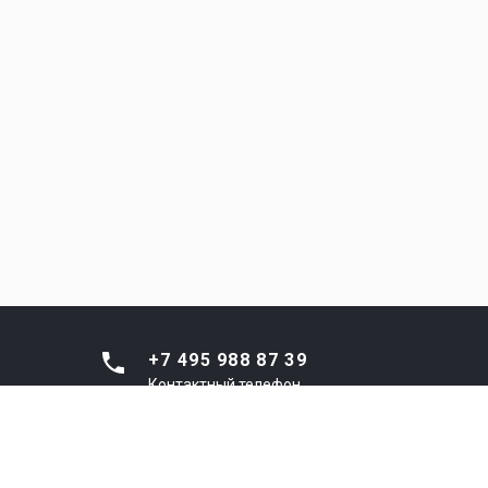
+7 495 988 87 39
Контактный телефон
8 800 301 44 33
Диспетчерская (ЕДС
г.о.Люберцы)